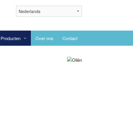
Producten
Over ons
Contact
Vloeibare zeep
Badzout
Badkaviaar
Bodyscrub
Oliën
Handzeep