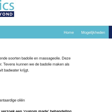
Home
Mogelijkheden
lende soorten badolie en massageolie. Deze
leur. Tevens kunnen we de badolie maken als
it badwater krijgt.
antaardige oliën
uw verzoek een ‘custom made’ behandeling