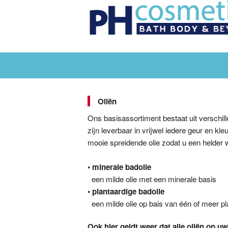
Oliën
Ons basisassortiment bestaat uit verschil
zijn leverbaar in vrijwel iedere geur en k
mooie spreidende olie zodat u een helder w
• minerale badolie
een milde olie met een minerale basis
• plantaardige badolie
een milde olie op bais van één of meer pl
Ook hier geldt weer dat alle oliën op 